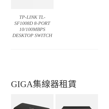
TP-LINK TL-
SF1008D 8-PORT
10/100MBPS
DESKTOP SWITCH
GIGA集線器租賃