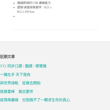
隨插即用的 USB 連線能力
壁掛/桌面安裝套件：H21 x
W12 x D9.9cm
02
近期文章
TT2 同步口譯 / 翻譯 / 導覽機
一機在手 天下我有
與世界接軌 從展志開始
旅展要棒 展志要伴
疫情再嚴峻 也阻撓不了一顆求生存的真心