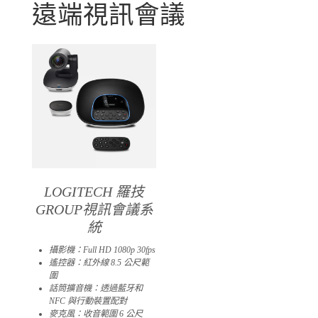
遠端視訊會議
LOGITECH 羅技
GROUP視訊會議系
統
攝影機：Full HD 1080p 30fps
遙控器：紅外線 8.5 公尺範
圍
話筒擴音機：透過藍牙和
NFC 與行動裝置配對
麥克風：收音範圍 6 公尺