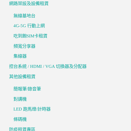
網路架設及設備租賃
無線基地台
4G-5G 行動上網
吃到飽SIM卡租賃
頻寬分享器
集線器
控台系統 / HDMI / VGA 切換器及分配器
其他設備租賃
簡報筆/錄音筆
對講機
LED 跑馬燈/計時器
條碼機
防疫租賃專區