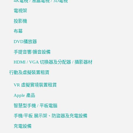
4K電視 / 液晶電視 / 3D電視
電視架
投影機
布幕
DVD播放器
手提音響/擴音設備
HDMI / VGA 切換器及分配器 / 攝影器材
行動及虛擬裝置租賃
VR 虛擬實境裝置租賃
Apple 產品
智慧型手機 / 平板電腦
手機/平板 展示架、防盜器及充電設備
充電設備