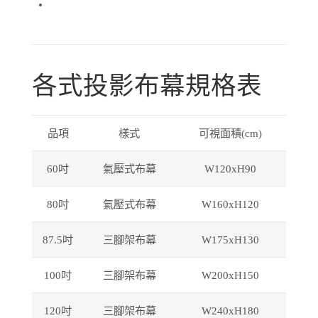
03
各式投影布幕規格表
品項
樣式
可視面積
(cm)
60吋
氣壓式布幕
W120xH90
80
吋
氣壓式布幕
W160xH120
87.5
吋
三腳架布幕
W175xH130
100
吋
三腳架布幕
W200xH150
120
吋
三腳架布幕
W240xH180