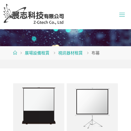
Skip
to
content
Home
展場設備租賃
視訊器材租賃
布幕