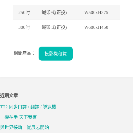
250
吋
鐵架式(正投)
W500xH375
300
吋
鐵架式(正投)
W600xH450
相關產品：
投影機租賃
近期文章
TT2 同步口譯 / 翻譯 / 導覽機
一機在手 天下我有
與世界接軌 從展志開始