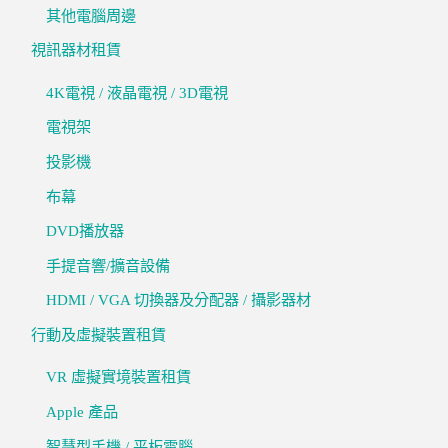
其他電腦周邊
視訊器材租賃
4K電視 / 液晶電視 / 3D電視
電視架
投影機
布幕
DVD播放器
手提音響/擴音設備
HDMI / VGA 切換器及分配器 / 攝影器材
行動及虛擬裝置租賃
VR 虛擬實境裝置租賃
Apple 產品
智慧型手機 / 平板電腦