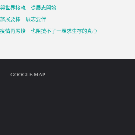
與世界接軌 從展志開始
旅展要棒 展志要伴
疫情再嚴峻 也阻撓不了一顆求生存的真心
GOOGLE MAP