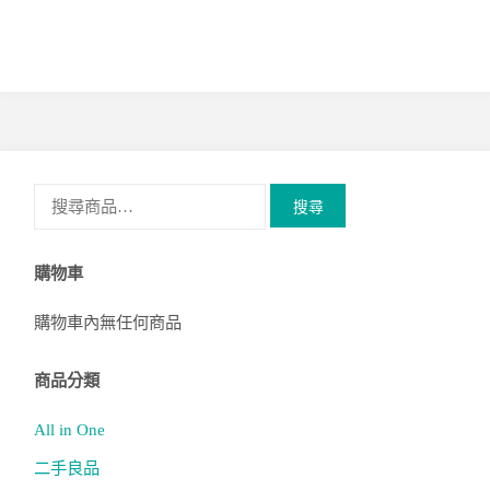
搜
搜尋
尋
關
購物車
鍵
字:
購物車內無任何商品
商品分類
All in One
二手良品