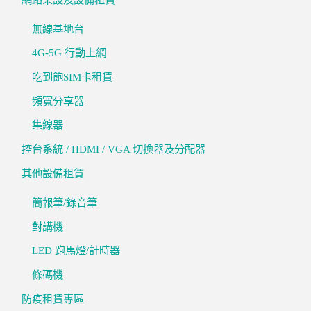
無線基地台
4G-5G 行動上網
吃到飽SIM卡租賃
頻寬分享器
集線器
控台系統 / HDMI / VGA 切換器及分配器
其他設備租賃
簡報筆/錄音筆
對講機
LED 跑馬燈/計時器
條碼機
防疫租賃專區