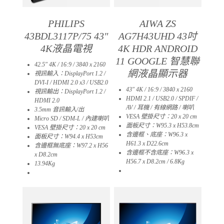
PHILIPS
AIWA ZS
43BDL3117P/75 43″
AG7H43UHD 43吋
4K液晶電視
4K HDR ANDROID
11 GOOGLE 智慧聯
42.5″ 4K / 16:9 / 3840 x 2160
網液晶顯示器
視訊輸入：DisplayPort 1.2 /
DVI-I / HDMI 2.0 x3 / USB2.0
43″ 4K / 16:9 / 3840 x 2160
視訊輸出：DisplayPort 1.2 /
HDMI 2.1 / USB2.0 / SPDIF /
HDMI 2.0
AV / 耳機 / 有線網路 / 喇叭
3.5mm 音訊輸入/出
VESA 壁掛尺寸：20 x 20 cm
Micro SD / SDM-L / 內建喇叭
面板尺寸：W95.3 x H53.8cm
VESA 壁掛尺寸：20 x 20 cm
含邊框、底座：W96.3 x
面板尺寸：W94.4 x H53cm
H61.3 x D22.6cm
含邊框無底座：W97.2 x H56
含邊框不含底座：W96.3 x
x D8.2cm
H56.7 x D8.2cm / 6.8Kg
13.94Kg
07
10