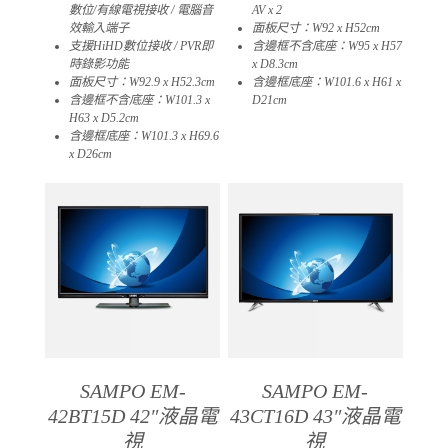
數位/有線電視接收 / 電腦音
AV x 2
效輸入端子
面板尺寸：W92 x H52cm
支援HiHD數位接收 / PVR即
含邊框不含底座：W95 x H57
時錄影功能
x D8.3cm
面板尺寸：W92.9 x H52.3cm
含邊框底座：W101.6 x H61 x
含邊框不含底座：W101.3 x
D21cm​
H63 x D5.2cm
含邊框底座：W101.3 x H69.6
x D26cm​
SAMPO EM-
SAMPO EM-
42BT15D 42″液晶電
43CT16D 43″液晶電
視
視