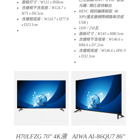
乙太網路 RJ45 / SPDIF 音源
面板尺寸：W121 x H68cm
光纖 / 類比音效輸出
含邊框不含底座：W124.7 x
HEVC 視訊編碼相容: 4K
H73 x D6.5cm
30P(僅支援網際網路串流或
含邊框底座：W124.7 x H77.8
USB )
x D23.1cm​
110V / 250瓦
01
面板尺寸：W143 x H80.5cm
含邊框不含底座：W146.6 x
H84.6 x D7.2cm​
含邊框底座：W146.6 x H91.9
x D32.3cm​
01
H70LFZG 70″ 4K液
AIWA AI-86QU7 86″