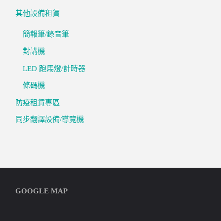
其他設備租賃
簡報筆/錄音筆
對講機
LED 跑馬燈/計時器
條碼機
防疫租賃專區
同步翻譯設備/導覽機
GOOGLE MAP