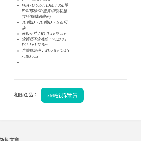
VGA / D-Sub / HDMI / USB埠
PVR/時移(SD畫質)錄製功能
(30分鐘精彩畫面)
3D轉2D、2D轉3D、左右切
換
面板尺寸：W121 x H68.5cm
含邊框不含底座：W128.8 x
D23.5 x H78.5cm
含邊框底座：W128.8 x D23.5
x H83.5cm​
04
相關產品：
2M電視架租賃
近期文章