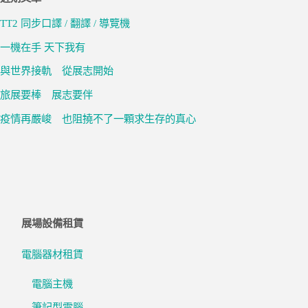
TT2 同步口譯 / 翻譯 / 導覽機
一機在手 天下我有
與世界接軌 從展志開始
旅展要棒 展志要伴
疫情再嚴峻 也阻撓不了一顆求生存的真心
展場設備租賃
電腦器材租賃
電腦主機
筆記型電腦