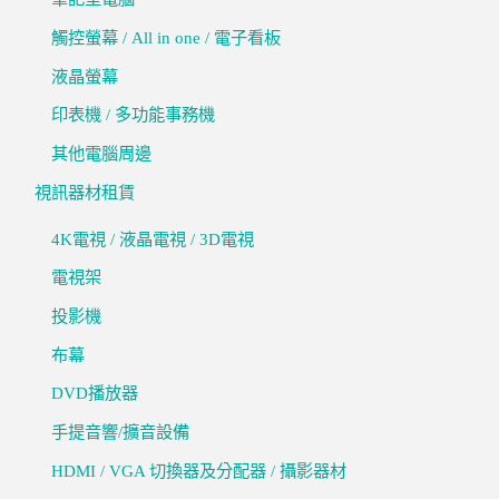
觸控螢幕 / All in one / 電子看板
液晶螢幕
印表機 / 多功能事務機
其他電腦周邊
視訊器材租賃
4K電視 / 液晶電視 / 3D電視
電視架
投影機
布幕
DVD播放器
手提音響/擴音設備
HDMI / VGA 切換器及分配器 / 攝影器材