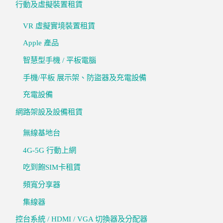
行動及虛擬裝置租賃
VR 虛擬實境裝置租賃
Apple 產品
智慧型手機 / 平板電腦
手機/平板 展示架、防盜器及充電設備
充電設備
網路架設及設備租賃
無線基地台
4G-5G 行動上網
吃到飽SIM卡租賃
頻寬分享器
集線器
控台系統 / HDMI / VGA 切換器及分配器