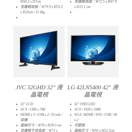
H50.2 x D7cm
含邊框底座：W72.5 x H47.9
含邊框底座：W79.9 x H53.2
x D15.1 cm
x D23cm / 11.4kg​
14
04
JVC 32GHD 32″ 液
LG 42LN5400 42″ 液
晶電視
晶電視
32″ LCD
42″ FHD LED
16:9 / 1366 x 768
16:9 / 1920 x 1080
HDMI x 3 / USB x 2 / D-sub /
VGA / HDMI / DVI / USB / AV
耳機
x 2
面板尺寸：W70 x H39.5 cm
可壁掛
含邊框不含底座：W73 x
面板尺寸：W93 x H52.5cm