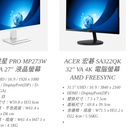
微星 PRO MP273W
ACER 宏碁 SA322QK
4A 27″ 液晶螢幕
32″ VA 4K 電腦螢幕
AMD FREESYNC
D / 16:9 / 1920 x 1080
/ DisplayPort(DP) / D-
31.5″ UHD / 16:9 / 3840 x 2160
GA)
HDMI / DisplayPort(DP)
：白
壁掛尺寸：7.5 x 7.5cm
：W59.8 x H33.6cm
面板尺寸：69.8 x 39.3cm
、不含底座：W61.4 x
含邊框、底座：W71.5 x H51.2 x
 x D6 cm
D22.4cm / 5.56KG
底座：W61.4 x H47.1 x
01
cm / 4.1KG