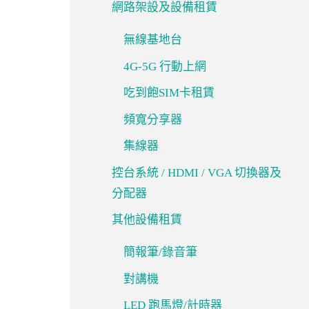
網路架設及設備租賃
無線基地台
4G-5G 行動上網
吃到飽SIM卡租賃
頻寬分享器
集線器
控台系統 / HDMI / VGA 切換器及
分配器
其他設備租賃
簡報筆/錄音筆
對講機
LED 跑馬燈/計時器