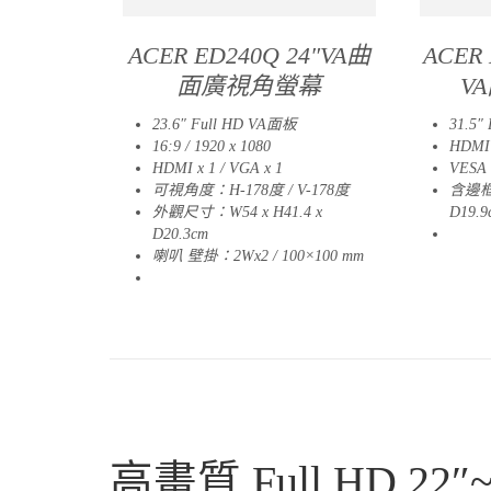
ACER ED240Q 24″VA曲
ACER 
面廣視角螢幕
V
23.6″ Full HD VA面板
31.5″ 
16:9 / 1920 x 1080
HDMI
HDMI x 1 / VGA x 1
VESA
可視角度：H-178度 / V-178度
含邊框、
外觀尺寸：W54 x H41.4 x
D19.9
D20.3cm
04
喇叭 壁掛：2Wx2 / 100×100 mm
03
高畫質 Full HD 2