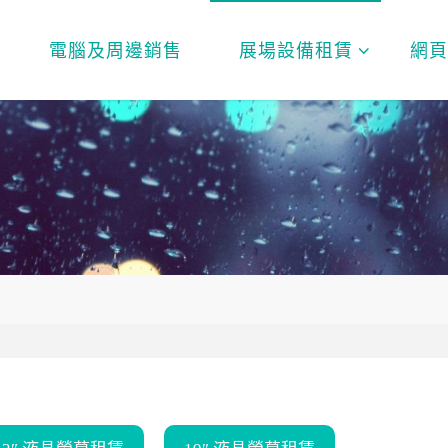
電腦及周邊銷售
展場設備租賃
網
幕