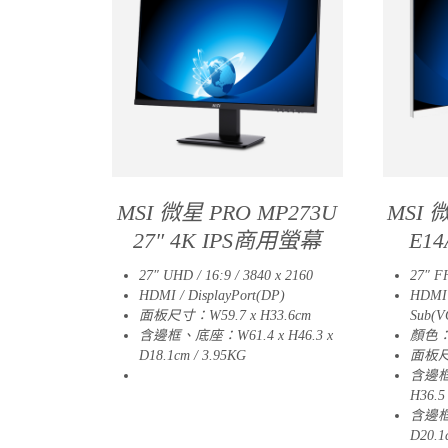
MSI 微星 PRO MP273U
MSI 
27″ 4K IPS商用螢幕
E1
27″ UHD / 16:9 / 3840 x 2160
27″ FH
HDMI / DisplayPort(DP)
HDMI 
面板尺寸：W59.7 x H33.6cm
Sub(V
含邊框、底座：W61.4 x H46.3 x
顏色
D18.1cm / 3.95KG
面板尺寸
01
含邊框
H36.5
含邊框、
D20.1