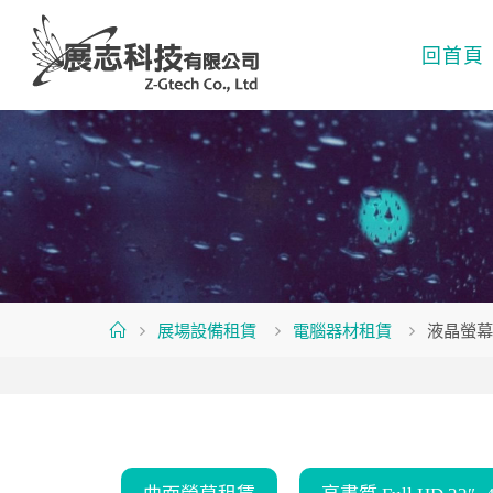
Skip
to
回首頁
content
Home
展場設備租賃
電腦器材租賃
液晶螢