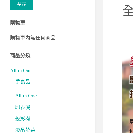
搜尋
關
鍵
購物車
字:
購物車內無任何商品
商品分類
All in One
二手良品
All in One
印表機
投影機
液晶螢幕