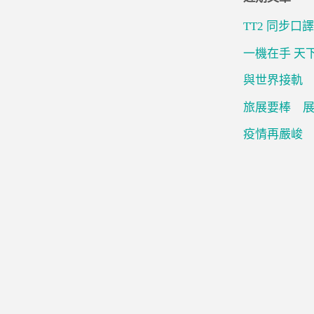
TT2 同步口譯 
一機在手 天
與世界接軌
旅展要棒 
疫情再嚴峻