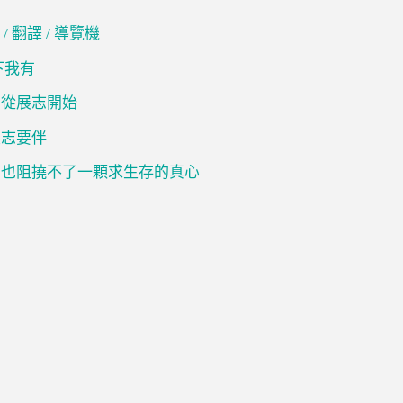
/ 翻譯 / 導覽機
下我有
 從展志開始
展志要伴
 也阻撓不了一顆求生存的真心