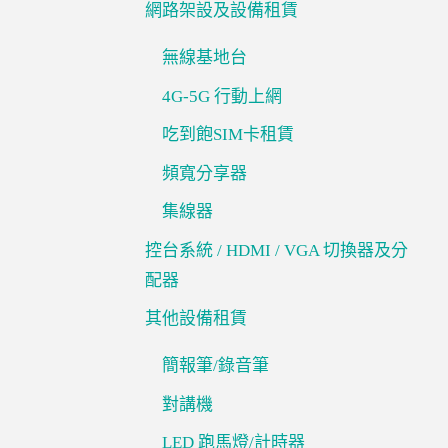
網路架設及設備租賃
無線基地台
4G-5G 行動上網
吃到飽SIM卡租賃
頻寬分享器
集線器
控台系統 / HDMI / VGA 切換器及分
配器
其他設備租賃
簡報筆/錄音筆
對講機
LED 跑馬燈/計時器