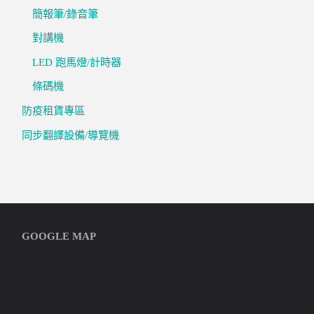
簡報筆/錄音筆
對講機
LED 跑馬燈/計時器
條碼機
防疫租賃專區
同步翻譯設備/導覽機
GOOGLE MAP