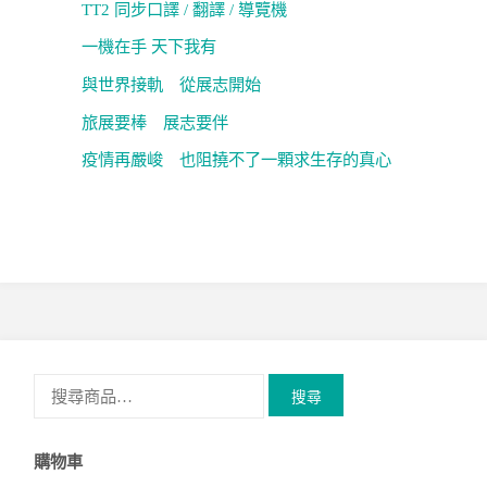
TT2 同步口譯 / 翻譯 / 導覽機
一機在手 天下我有
與世界接軌 從展志開始
旅展要棒 展志要伴
疫情再嚴峻 也阻撓不了一顆求生存的真心
搜
搜尋
尋
關
購物車
鍵