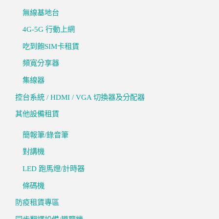
無線基地台
4G-5G 行動上網
吃到飽SIM卡租賃
頻寬分享器
集線器
控台系統 / HDMI / VGA 切換器及分配器
其他設備租賃
簡報筆/錄音筆
對講機
LED 跑馬燈/計時器
條碼機
防疫租賃專區