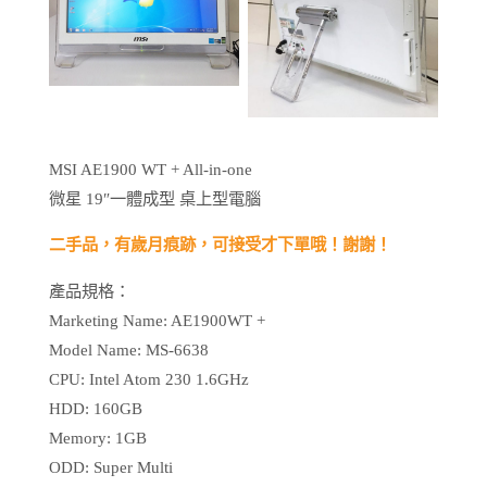
桌
上
型
電
腦
MSI AE1900 WT + All-in-one
數
微星 19″一體成型 桌上型電腦
量
二手品，有歲月痕跡，可接受才下單哦！謝謝！
產品規格：
Marketing Name: AE1900WT +
Model Name: MS-6638
CPU: Intel Atom 230 1.6GHz
HDD: 160GB
Memory: 1GB
ODD: Super Multi