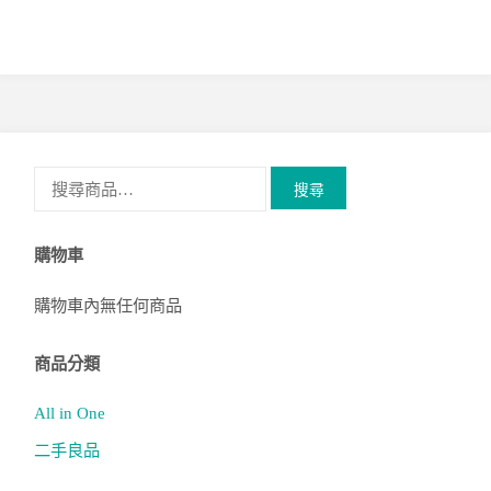
搜
搜尋
尋
關
購物車
鍵
字:
購物車內無任何商品
商品分類
All in One
二手良品