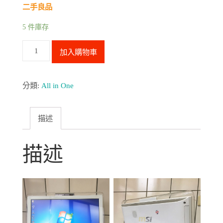
二手良品
5 件庫存
MSI
加入購物車
微
星
分類:
All in One
AE1900
WT
+
描述
All-
in-
描述
one
19"
一
體
成
型